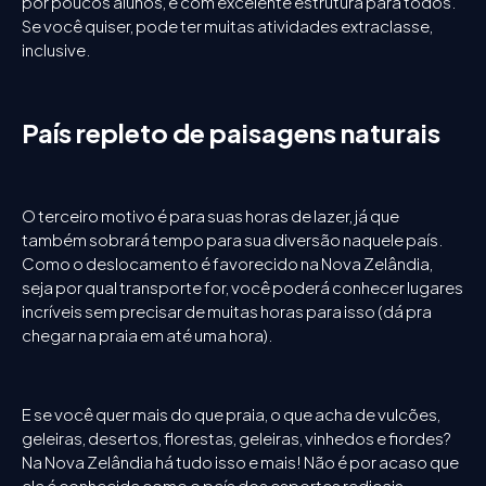
por poucos alunos, e com excelente estrutura para todos.
Se você quiser, pode ter muitas atividades extraclasse,
inclusive.
País repleto de paisagens naturais
O terceiro motivo é para suas horas de lazer, já que
também sobrará tempo para sua diversão naquele país.
Como o deslocamento é favorecido na Nova Zelândia,
seja por qual transporte for, você poderá conhecer lugares
incríveis sem precisar de muitas horas para isso (dá pra
chegar na praia em até uma hora).
E se você quer mais do que praia, o que acha de vulcões,
geleiras, desertos, florestas, geleiras, vinhedos e fiordes?
Na Nova Zelândia há tudo isso e mais! Não é por acaso que
ela é conhecida como o país dos esportes radicais.