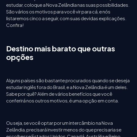
estudar, coloque a Nova Zelândia nas suas possibilidades.
São vários os motivos para você vir para cá, e nós
listaremos cinco a seguir, com suas devidas explicações.
Confira!
Destino mais barato que outras
opções
Alguns países são bastante procurados quando se deseja
estudar inglês fora do Brasil, e a Nova Zelândia é um deles.
Sabe por quê? Além de vários benefícios que você
conferirá nos outros motivos, é uma opção em conta.
Ou seja, se você optar por um intercâmbio na Nova
Zelândia, precisará investir menos do que precisaria se
escolhesse Estados Unidos, Canadá, Austrália e Reino