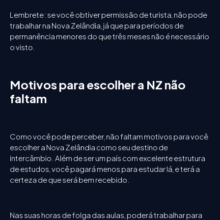
Lembrete: se você obtiver permissão de turista, não pode
trabalhar na Nova Zelândia, já que para períodos de
permanência menores do que três meses não é necessário
o visto.
Motivos para escolher a NZ não
faltam
Como você pode perceber, não faltam motivos para você
escolher a Nova Zelândia como seu destino de
intercâmbio. Além de ser um país com excelente estrutura
de estudos, você pagará menos para estudar lá, e terá a
certeza de que será bem recebido.
Nas suas horas de folga das aulas, poderá trabalhar para