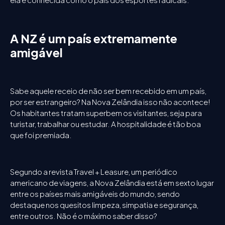
A NZ é um país extremamente
amigável
Sabe aquele receio de não ser bem recebido em um país,
por ser estrangeiro? Na Nova Zelândia isso não acontece!
Os habitantes tratam superbem os visitantes, seja para
turistar, trabalhar ou estudar. A hospitalidade é tão boa
que foi premiada.
Segundo a revista Travel + Leasure, um periódico
americano de viagens, a Nova Zelândia está em sexto lugar
entre os países mais amigáveis do mundo, sendo
destaque nos quesitos limpeza, simpatia e segurança,
entre outros. Não é o máximo saber disso?