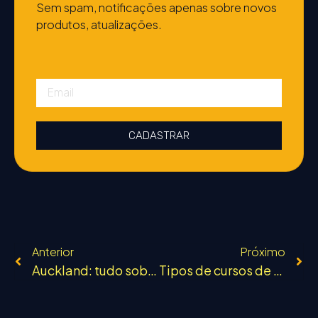
Sem spam, notificações apenas sobre novos
produtos, atualizações.
CADASTRAR
Anterior
Próximo
Auckland: tudo sobre a maior cidade da Nova Zelândia
Tipos de cursos de inglês para fazer na Nova Zelândia