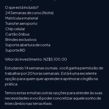
O que está incluído?
24 Semanas de curso (Noite)
Matrícula e material
Transfer aeroporto
Chip celular
Cartão ônibus
Brindes exclusivos
Suporte abertura de conta
Suporte IRD
VAlor do investimento: NZ$5,100.00
Estudando 14 semanas ou mais, você ganha permissão de
trabalhar por 20 horas semanais. Está é uma excelente
opção para quem quer aprender e aprimorar o Inglês na
prática.
Temos estas e muitas outras opções para atender às suas
necessidades e você poder concretizar aquele sonho de
Intercâmbio nas terras Kiwis.