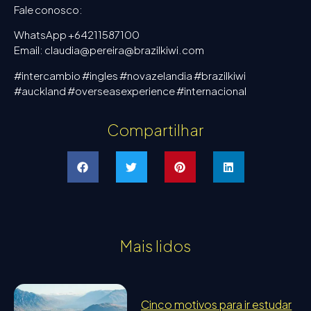
Fale conosco:
WhatsApp +64211587100
Email: claudia@pereira@brazilkiwi.com
#intercambio #ingles #novazelandia #brazilkiwi
#auckland #overseasexperience #internacional
Compartilhar
Mais lidos
Cinco motivos para ir estudar