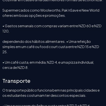
Supermercados como Woolworths, Pak’nSave e New World
oferecem boas opções e promoções.
• Gastos semanais com compras variam entre NZD 60 e NZD
120,
dependendo dos hábitos alimentares. • Uma refeição
simples em um café ou food court custa entre NZD 15 e NZD
25.
• Um café custa, em média, NZD 4, e uma pizza individual,
cerca de NZD 8.
Transporte
O transporte público funciona bem nas principais cidades e
os estudantes costumam ter descontos especiais.
• Uma passagem de ônibus custa entre NZD 3 e NZD 6,