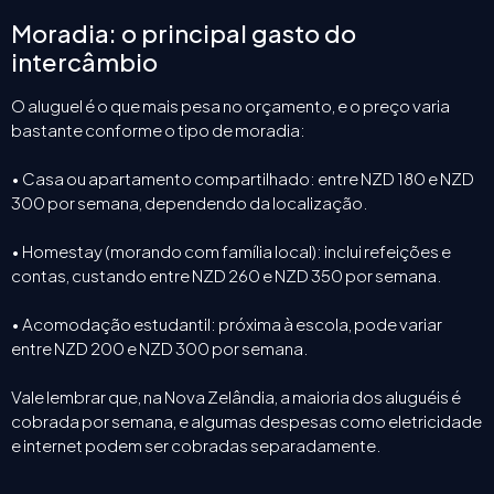
Moradia: o principal gasto do
intercâmbio
O aluguel é o que mais pesa no orçamento, e o preço varia
bastante conforme o tipo de moradia:
• Casa ou apartamento compartilhado: entre NZD 180 e NZD
300 por semana, dependendo da localização.
• Homestay (morando com família local): inclui refeições e
contas, custando entre NZD 260 e NZD 350 por semana.
• Acomodação estudantil: próxima à escola, pode variar
entre NZD 200 e NZD 300 por semana.
Vale lembrar que, na Nova Zelândia, a maioria dos aluguéis é
cobrada por semana, e algumas despesas como eletricidade
e internet podem ser cobradas separadamente.