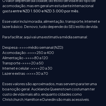
O valor depende da cidade, do estilo de vida e do tipo de
acomodação, mas em geral um estudante internacional
gasta
entre NZD 1.500 e NZD 3.000 por mês.
Esse valor inclui moradia, alimentação, transporte, internet e
lazer básico. De novo, tudo depende do SEU estilo de vida.
Para facilitar, aqui vai uma estimativa média semanal:
Despesa ->>>>médio semanal (NZD)
Acomodação ->>>>250 a 400
Alimentação ->>>>80 a 120
Transporte ->>>>20 a 50
Internet e celular ->>>>20 a 30
Lazer e extras ->>>>30 a 70
Esses valores são aproximados, mas servem para ter uma
boa noção geral. Auckland e Queenstown costumam ter
custo de vida mais alto, enquanto cidades como
Christchurch, Hamilton e Dunedin são mais acessíveis.