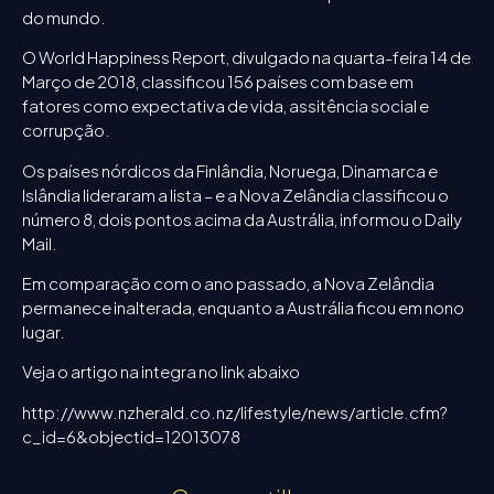
do mundo.
O World Happiness Report, divulgado na quarta-feira 14 de
Março de 2018, classificou 156 países com base em
fatores como expectativa de vida, assitência social e
corrupção.
Os países nórdicos da Finlândia, Noruega, Dinamarca e
Islândia lideraram a lista – e a Nova Zelândia classificou o
número 8, dois pontos acima da Austrália, informou o Daily
Mail.
Em comparação com o ano passado, a Nova Zelândia
permanece inalterada, enquanto a Austrália ficou em nono
lugar.
Veja o artigo na integra no link abaixo
http://www.nzherald.co.nz/lifestyle/news/article.cfm?
c_id=6&objectid=12013078