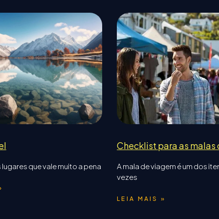
el
Checklist para as malas
 lugares que vale muito a pena
A mala de viagem é um dos ite
vezes
»
LEIA MAIS »