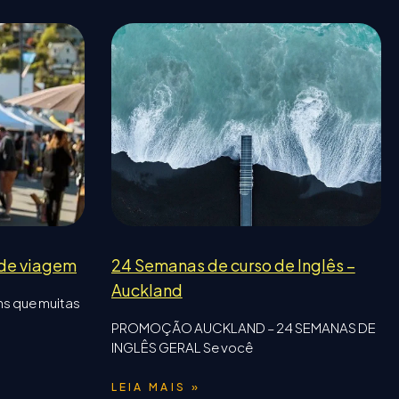
 de viagem
24 Semanas de curso de Inglês –
Auckland
ns que muitas
PROMOÇÃO AUCKLAND – 24 SEMANAS DE
INGLÊS GERAL Se você
LEIA MAIS »