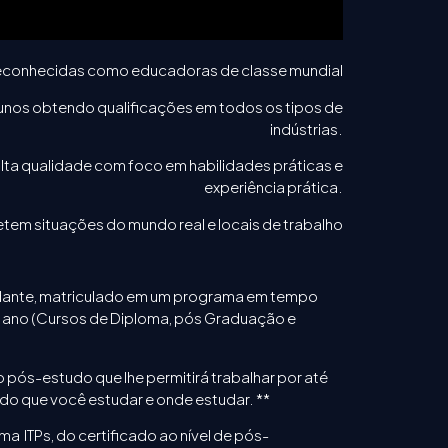
o reconhecidas como educadoras de classe mundial
lunos obtendo qualificações em todos os tipos de
indústrias.
lta qualidade com foco em habilidades práticas e
experiência prática.
etem situações do mundo real e locais de trabalho
udante, matriculado em um programa em tempo
 o ano (Cursos de Diploma, pós Graduação e
o pós-estudo que lhe permitirá trabalhar por até
do que você estudar e onde estudar. **
a ITPs, do certificado ao nível de pós-