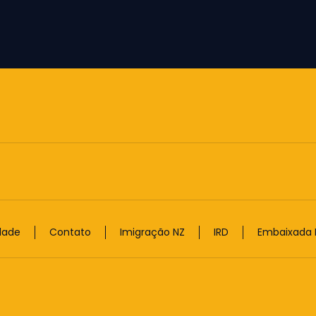
idade
Contato
Imigração NZ
IRD
Embaixada B