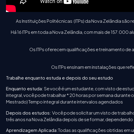
As Instituições Politécnicas (ITPs) da Nova Zelândia sã
Há 16 ITPs em toda a Nova Zelândia, com mais de 157.000 a
Os ITPs oferecem qualificações e treinamento de a
Os ITPs ensinam em instalações que refl
Trabalhe enquanto estuda e depois do seu estudo
Enquanto estuda:
Se você é um estudante, com visto de est
integral, você pode trabalhar * 20 horas por semana durante
Mestrado) Tempo integral durante intervalos agendados
Depois dos estudos:
Você pode solicitar um visto de trabalh
três anos na Nova Zelândia depois de se formar, dependendo 
Aprendizagem Aplicada:
Todas as qualificações obtidas em um