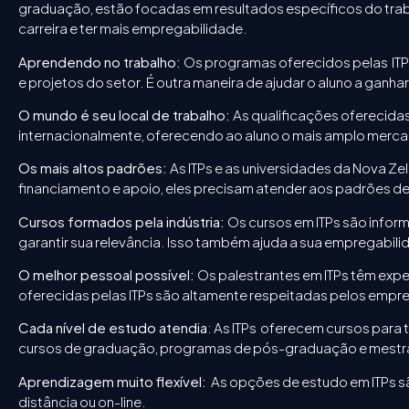
graduação, estão focadas em resultados específicos do trabal
carreira e ter mais empregabilidade.
Aprendendo no trabalho:
Os programas oferecidos pelas ITP
e projetos do setor. É outra maneira de ajudar o aluno a ganhar
O mundo é seu local de trabalho:
As qualificações oferecida
internacionalmente, oferecendo ao aluno o mais amplo merca
Os mais altos padrões:
As ITPs e as universidades da Nova Zel
financiamento e apoio, eles precisam atender aos padrões d
Cursos formados pela indústria:
Os cursos em ITPs são infor
garantir sua relevância. Isso também ajuda a sua empregabili
O melhor pessoal possível:
Os palestrantes em ITPs têm exper
oferecidas pelas ITPs são altamente respeitadas pelos emp
Cada nível de estudo atendia
: As ITPs oferecem cursos para 
cursos de graduação, programas de pós-graduação e mest
Aprendizagem muito flexível:
As opções de estudo em ITPs sã
distância ou on-line.