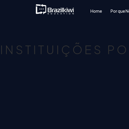
Home
Por que N
INSTITUIÇÕES P