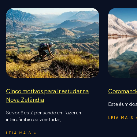
Cinco motivos para ir estudar na
Coromand
Nova Zelândia
Este é um dos
Se você está pensando em fazer um
LEIA MAIS 
intercâmbio para estudar,
LEIA MAIS »