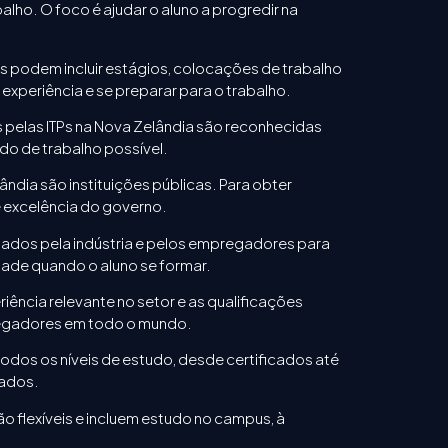
ho. O foco é ajudar o aluno a progredir na
s podem incluir estágios, colocações de trabalho
 experiência e se preparar para o trabalho.
s pelas ITPs na Nova Zelândia são reconhecidas
do de trabalho possível.
ândia são instituições públicas. Para obter
e excelência do governo.
mados pela indústria e pelos empregadores para
dade quando o aluno se formar.
iência relevante no setor e as qualificações
regadores em todo o mundo.
todos os níveis de estudo, desde certificados até
rados.
o flexíveis e incluem estudo no campus, à