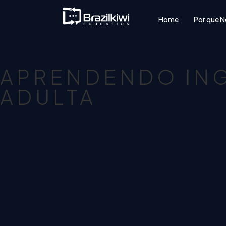
Home
Por que N
APRENDENDO ING
ADULTA