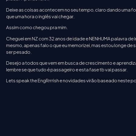
Deixe as coisas acontecem no seu tempo, claro dando uma fo
que uma hora o inglês vai chegar.
Assim como chegou pra mim.
Cheguei em NZ com 32 anos de idade e NENHUMA palavra de ing
mesmo, apenas falo o que eu memorizei, mas estou longe de se
ser pesado.
Desejo a todos que vem em busca de crescimento e aprendiza
lembre se que tudo é passageiro e esta fase tb vai passar.
Lets speak the EngRrrrish e novidades virão baseado neste po