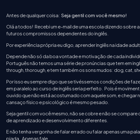
Antes de qualquer coisa:
Seja gentil com você mesmo!
Olá a todos! Recebi um e-mail de uma escola dizendo sobre a
futuros compromissos dependentes do inglês.
Por experiência própria eu digo, aprender inglês na idade adult
Depende não só da boa vontade e motivação de cada individ
Português não temos uma série de pronúncias que tem em inglê
through, thorough, e tem também os sons mudos: dog, cat, sheep,
Por isso eu sempre digo que se tivéssemos condições de f
em paralelo ao curso de inglês seria perfeito. Pois é movim
ouvido que não está acostumado com aquele som, e chegar no 
cansaço físico e psicológico é mesmo pesado.
Seja gentil com você mesmo, não se cobre e não se compare 
de aprendizado e desenvolvimento diferentes.
E não tenha vergonha de falar errado ou falar apenas uma pa
piada. Apenas fale…