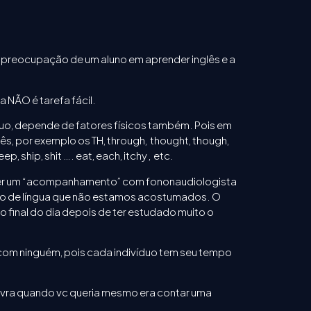
 preocupação de um aluno em aprender inglês e a
a NÃO é tarefa fácil.
uo, depende de fatores físicos também. Pois em
s, por exemplo os TH, through, thought, though,
 ship, shit …. eat, each, itchy , etc.
azer um “acompanhamento” com fononaudiologista
ento de língua que não estamos acostumados. O
final do dia depois de ter estudado muito o
com ninguém, pois cada indivíduo tem seu tempo
lavra quando vc queria mesmo era contar uma