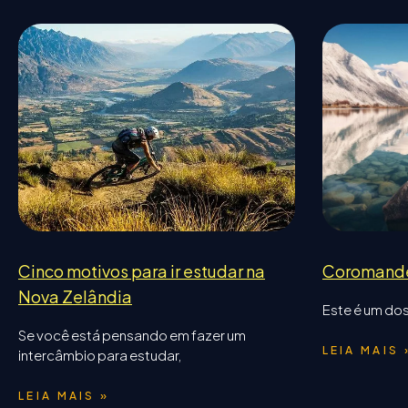
Cinco motivos para ir estudar na
Coromand
Nova Zelândia
Este é um dos
Se você está pensando em fazer um
LEIA MAIS 
intercâmbio para estudar,
LEIA MAIS »