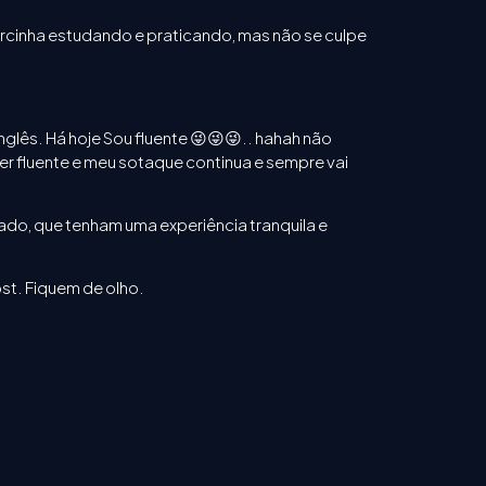
rcinha estudando e praticando, mas não se culpe
lês. Há hoje Sou fluente 😜😜😜.. hahah não
r fluente e meu sotaque continua e sempre vai
do, que tenham uma experiência tranquila e
st. Fiquem de olho.