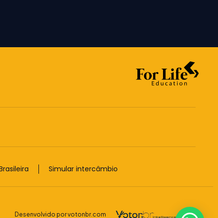
rasileira
Simular intercâmbio
Desenvolvido por votonbr.com