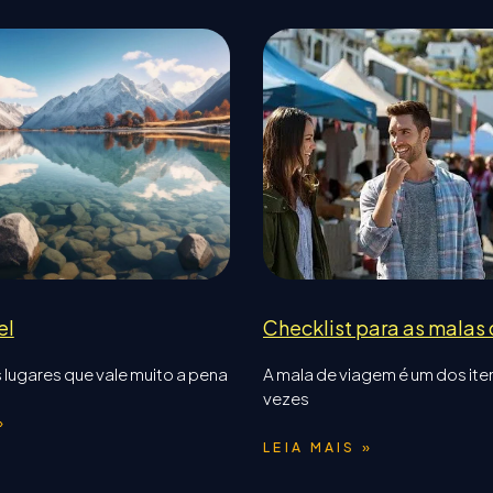
el
Checklist para as malas
 lugares que vale muito a pena
A mala de viagem é um dos ite
vezes
»
LEIA MAIS »