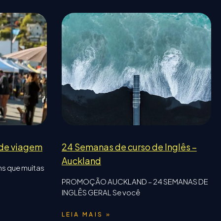
 de viagem
24 Semanas de curso de Inglês –
Auckland
ns que muitas
PROMOÇÃO AUCKLAND – 24 SEMANAS DE
INGLÊS GERAL Se você
LEIA MAIS »