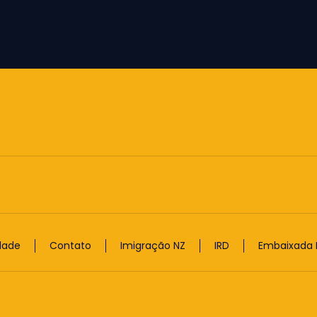
idade
Contato
Imigração NZ
IRD
Embaixada B