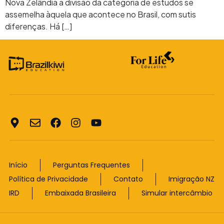
Nova Zelândia a divisão da categoria de estudos se
assemelha àquela que acontece no Brasil, com sutis
diferenças. Há […]
Início
Perguntas Frequentes
Política de Privacidade
Contato
Imigração NZ
IRD
Embaixada Brasileira
Simular intercâmbio