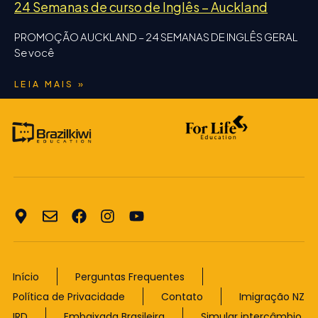
24 Semanas de curso de Inglês – Auckland
PROMOÇÃO AUCKLAND – 24 SEMANAS DE INGLÊS GERAL
Se você
LEIA MAIS »
Início
Perguntas Frequentes
Política de Privacidade
Contato
Imigração NZ
IRD
Embaixada Brasileira
Simular intercâmbio