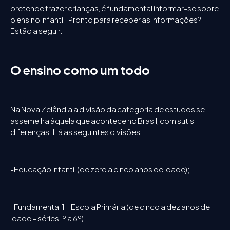
pretende trazer crianças, é fundamental informar-se sobre
o ensino infantil. Pronto para receber as informações?
Estão a seguir.
O ensino como um todo
Na Nova Zelândia a divisão da categoria de estudos se
assemelha àquela que acontece no Brasil, com sutis
diferenças. Há as seguintes divisões:
-Educação Infantil (de zero a cinco anos de idade);
-Fundamental 1 – Escola Primária (de cinco a dez anos de
idade – séries1º a 6º);