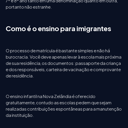
7º e 8º ano tanto em uma denominação quanto em outra,
portanto não estranhe.
Como é o ensino para imigrantes
O processo de matrícula é bastante simples e não há
burocracia. Você deve apenas levar à escola mais próxima
de sua residência, os documentos: passaporte da criança
e dos responsáveis, carteira de vacinação e comprovante
de residência.
O ensino infantil na Nova Zelândia é oferecido
gratuitamente, contudo as escolas pedem que sejam
realizadas contribuições espontâneas para a manutenção
da instituição.