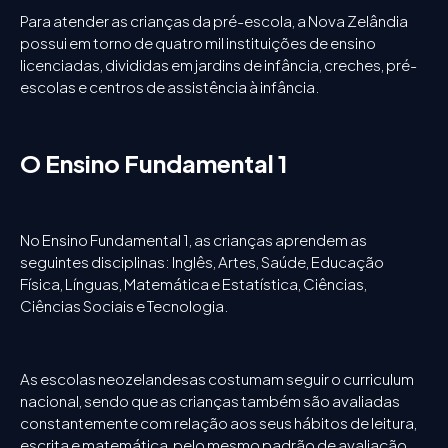
Para atender as crianças da pré-escola, a Nova Zelândia
possui em torno de quatro mil instituições de ensino
licenciadas, divididas em jardins de infância, creches, pré-
escolas e centros de assistência à infância.
O Ensino Fundamental 1
No Ensino Fundamental 1, as crianças aprendem as
seguintes disciplinas: Inglês, Artes, Saúde, Educação
Física, Línguas, Matemática e Estatística, Ciências,
Ciências Sociais e Tecnologia.
As escolas neozelandesas costumam seguir o curriculum
nacional, sendo que as crianças também são avaliadas
constantemente com relação aos seus hábitos de leitura,
escrita e matemática, pelo mesmo padrão de avaliação