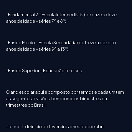
-Fundamental 2 – Escola Intermediária (de onze a doze
anos de idade – séries 7º e 8º);
-Ensino Médio – Escola Secundária (de treze a dezoito
anos de idade – séries 9º a 13º);
-Ensino Superior – Educação Terciária.
O ano escolar aqui é composto por termos e cada um tem
as seguintes divisões, bem como os bimestres ou
trimestres do Brasil:
-Termo 1: de início de fevereiro a meados de abril;