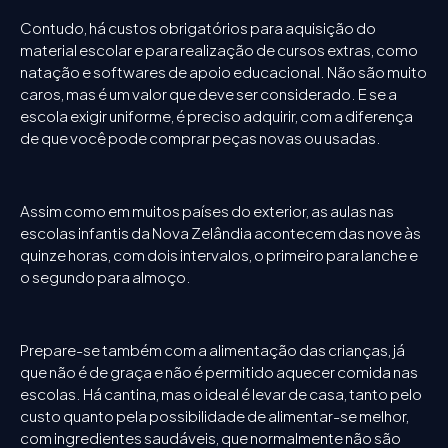
Contudo, há custos obrigatórios para aquisição do
material escolar e para realização de cursos extras, como
natação e softwares de apoio educacional. Não são muito
caros, mas é um valor que deve ser considerado. E se a
escola exigir uniforme, é preciso adquirir, com a diferença
de que você pode comprar peças novas ou usadas.
Assim como em muitos países do exterior, as aulas nas
escolas infantis da Nova Zelândia acontecem das nove às
quinze horas, com dois intervalos, o primeiro para lanche e
o segundo para almoço.
Prepare-se também com a alimentação das crianças, já
que não é de graça e não é permitido aquecer comida nas
escolas. Há cantina, mas o ideal é levar de casa, tanto pelo
custo quanto pela possibilidade de alimentar-se melhor,
com ingredientes saudáveis, que normalmente não são