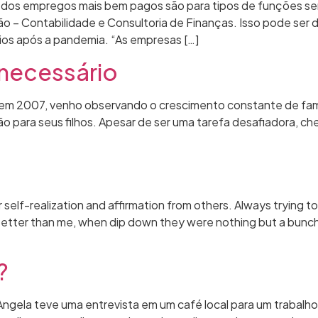
 dos empregos mais bem pagos são para tipos de funções se
são – Contabilidade e Consultoria de Finanças. Isso pode ser
ios após a pandemia. “As empresas […]
 necessário
m 2007, venho observando o crescimento constante de famíl
o para seus filhos. Apesar de ser uma tarefa desafiadora, c
self-realization and affirmation from others. Always trying t
etter than me, when dip down they were nothing but a bunch
?
Angela teve uma entrevista em um café local para um trabalho