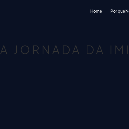
Home
Por que N
A JORNADA DA I