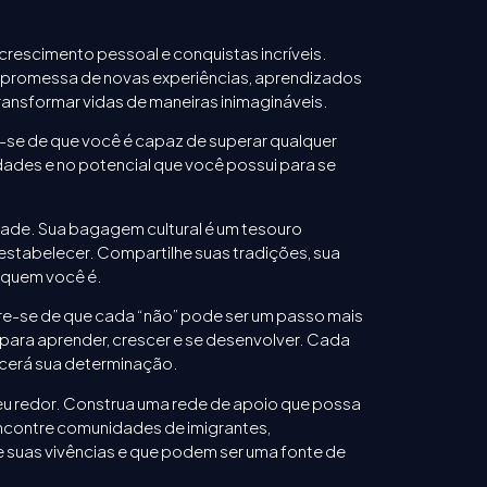
crescimento pessoal e conquistas incríveis.
a promessa de novas experiências, aprendizados
ansformar vidas de maneiras inimagináveis.
se de que você é capaz de superar qualquer
dades e no potencial que você possui para se
tidade. Sua bagagem cultural é um tesouro
stabelecer. Compartilhe suas tradições, sua
e quem você é.
bre-se de que cada “não” pode ser um passo mais
para aprender, crescer e se desenvolver. Cada
lecerá sua determinação.
u redor. Construa uma rede de apoio que possa
Encontre comunidades de imigrantes,
 suas vivências e que podem ser uma fonte de