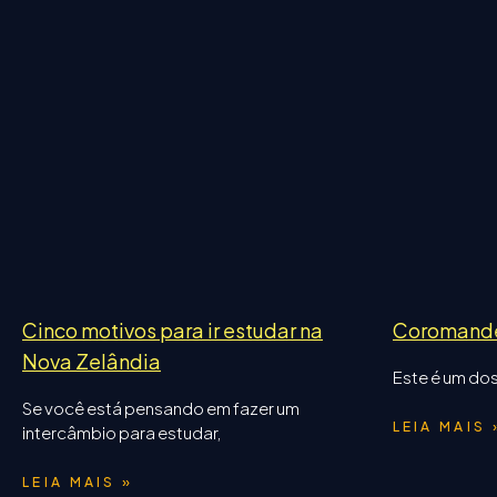
Cinco motivos para ir estudar na
Coromand
Nova Zelândia
Este é um dos
Se você está pensando em fazer um
LEIA MAIS 
intercâmbio para estudar,
LEIA MAIS »