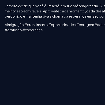
Lembre-se de que você é um herói em sua própria jornada. S
melhor são admiráveis. Aproveite cada momento, cada desafio
percorrido e mantenha viva a chama da esperança em seu co
#imigração #crescimento #oportunidades #coragem #adapt
#gratidão #esperança