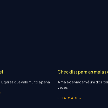
el
Checklist para as malas
 lugares que vale muito a pena
A mala de viagem é um dos ite
vezes
»
LEIA MAIS »