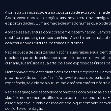
A jornada da imigração é uma oportunidade extraordinária de 
Cada passo dado em direção a uma nova terra traz consigo 
e oportunidades. É uma jornada desafiadora, mas que pode tr
Abrace essa aventura com coragem e determinação. Lembre-
obstáculo que surgir em seu caminho. Acredite em suas habili
adaptar a novas culturas, costumes e idiomas.
Não esqueça de valorizar sua história, suas raízes e sua iden
precioso que pode enriquecer a comunidade em que você se e
culinária, sua música e sua arte, pois são expressões únicas d
Mantenha-se resiliente diante dos desafios e rejeições. Lem
próximo do tão sonhado “sim”. Aproveite cada oportunidade 
experiência, seja ela boa ou ruim, moldará seu caráter e forta
Não se esqueça de estabelecer conexões com pessoas ao se
ajudá-lo nos momentos difíceis e celebrar suas conquistas. 
associações culturais e grupos de apoio que compartilham de
conforto e orientação.