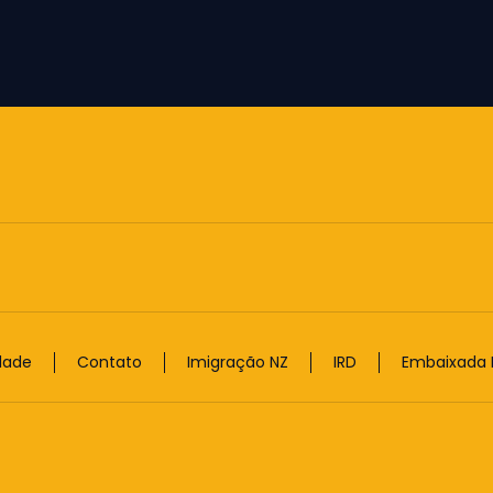
idade
Contato
Imigração NZ
IRD
Embaixada B