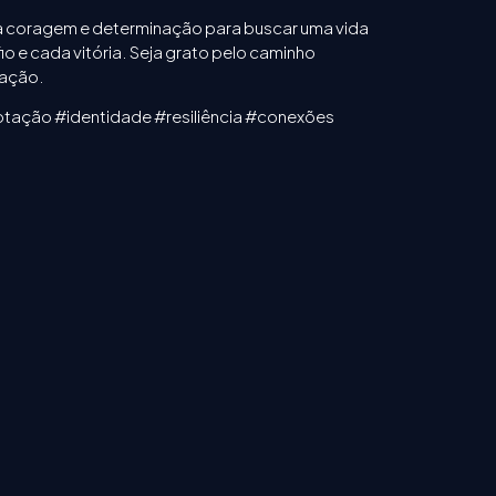
ua coragem e determinação para buscar uma vida
 e cada vitória. Seja grato pelo caminho
ração.
ação #identidade #resiliência #conexões