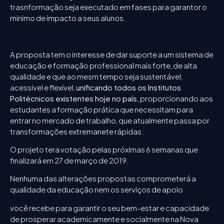
trasnformação seja executado em fases para garantor o
minimo de impacto a seus alunos.
A proposta tem o interesse de dar suporte a um sistema de
educação e formação professional mais forte, de alta
qualidade e que ao mesm tempo seja sustentável,
acessível e flexível,
unificando todos os Institutos
Politécnicos existentes hoje no país
,
proporcionando aos
estudantes a formação prática que necessitam para
entrar no mercado de trabalho, que atualmente passa por
transformações extremanete rápidas.
O projeto tera votação pelas próximas 6 semanas que
finalizará em 27 de março de 2019.
Nenhuma das alterações propostas comprometerá a
qualidade da educação nem os serviços de apoio
você recebe para garantir o seu bem-estar e capacidade
de prosperar academicamente e socialmente na Nova