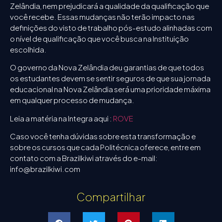
Zelândia, nem prejudicará a qualidade da qualificação que
você recebe. Essas mudanças não terão impacto nas
definições do visto de trabalho pós-estudo alinhadas com
o nível de qualificação que você busca na Instituição
escolhida.
O governo da Nova Zelândia deu garantias de que todos
os estudantes devem se sentir seguros de que sua jornada
educacional na Nova Zelândia será uma prioridade máxima
em qualquer processo de mudança.
Leia a matéria na Integra aqui :
ROVE
Caso você tenha dúvidas sobre esta transformação e
sobre os cursos que cada Politécnica oferece, entre em
contato com a Brazilkiwi através do e-mail:
info@brazilkiwi.com
Compartilhar