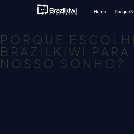
Home
Por que N
PORQUE ESCOLH
BRAZILKIWI PARA
NOSSO SONHO?