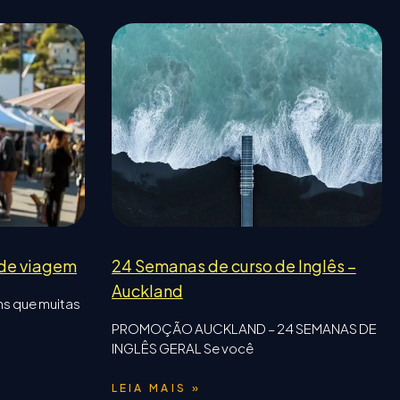
 de viagem
24 Semanas de curso de Inglês –
Auckland
ns que muitas
PROMOÇÃO AUCKLAND – 24 SEMANAS DE
INGLÊS GERAL Se você
LEIA MAIS »