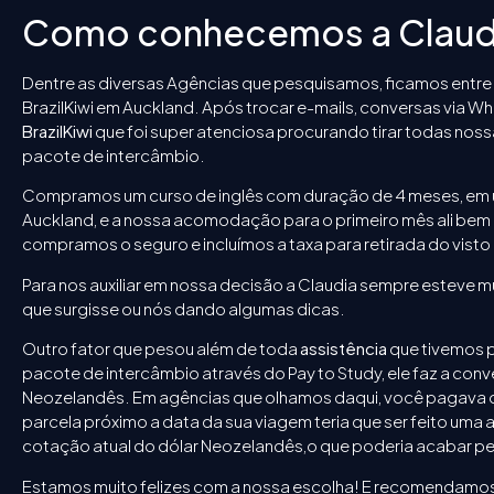
Como conhecemos a Claud
Dentre as diversas Agências que pesquisamos, ficamos entre
BrazilKiwi em Auckland. Após trocar e-mails, conversas via W
BrazilKiwi
que foi super atenciosa procurando tirar todas nos
pacote de intercâmbio.
Compramos um curso de inglês com duração de 4 meses, em u
Auckland, e a nossa acomodação para o primeiro mês ali bem 
compramos o seguro e incluímos a taxa para retirada do visto 
Para nos auxiliar em nossa decisão a Claudia sempre esteve 
que surgisse ou nós dando algumas dicas.
Outro fator que pesou além de toda
assistência
que tivemos p
pacote de intercâmbio através do Pay to Study, ele faz a conv
Neozelandês. Em agências que olhamos daqui, você pagava o 
parcela próximo a data da sua viagem teria que ser feito uma
cotação atual do dólar Neozelandês,o que poderia acabar pes
Estamos muito felizes com a nossa escolha! E recomendamos 