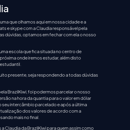
ia
 uma que olhamos aqui em nossa cidade e a
hats e skype com a Claudia responsável pela
sas dúvidas, optamos em fechar com ela o nosso
ma escola que fica situada no centro de
próxima onde iremos estudar, além disto
estudantil.
muito presente, seja respondendo a todas dúvidas
ela BrazilKiwi, foi podermos parcelar o nosso
ersão na hora da quantia para o valor em dólar
seu intercâmbio parcelado e após a última
 atualização dos valores de acordo com a
ando mais no final.
a Claudia da BrazilKiwi para quem assim como