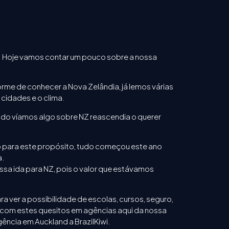
. Hoje vamos contar um pouco sobre a nossa
e de conhecer a Nova Zelândia, já lemos várias
 cidades e o clima.
ando víamos algo sobre NZ reascendia o querer
o para este propósito, tudo começou este ano
a.
a ida para NZ, pois o valor que estávamos
a ver a possibilidade de escolas, cursos, seguro,
 com estes quesitos em agências aqui da nossa
ência em Auckland a BrazilKiwi.