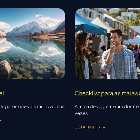
el
Checklist para as malas
 lugares que vale muito a pena
A mala de viagem é um dos ite
vezes
»
LEIA MAIS »