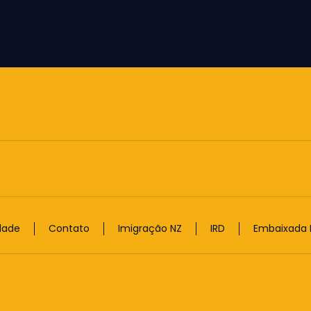
idade
Contato
Imigração NZ
IRD
Embaixada B