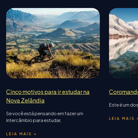
Cinco motivos para ir estudar na
Coromand
Nova Zelândia
Este é um dos
Se você está pensando em fazer um
LEIA MAIS 
intercâmbio para estudar,
LEIA MAIS »