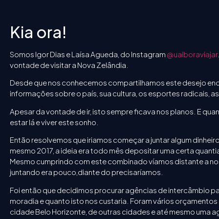
Kia ora!
Somos Igor Dias e Laísa Agueda, do Instagram
@uaiboraviajar
vontade de visitar a Nova Zelândia.
Desde que nos conhecemos compartilhamos este desejo enorm
informações sobre o país, sua cultura, os esportes radicais, as
Apesar da vontade de ir, isto sempre ficava nos planos. E qu
estar lá e viver este sonho.
Então resolvemos que iriamos começar a juntar algum dinheir
mesmo 2017, a ideia era todo mês depositar uma certa quanti
Mesmo cumprindo com este combinado víamos distante a noss
juntando era pouco,diante do precisaríamos.
Foi então que decidimos procurar agências de intercâmbio par
moradia e quanto isto nos custaria. Foram vários orçamentos
cidade Belo Horizonte, de outras cidades e até mesmo uma ag