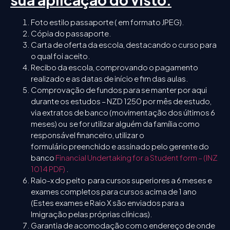
Foto estilo passaporte ( em formato JPEG).
Cópia do passaporte.
Carta de oferta da escola, destacando o curso para
o qual foi aceito.
Recibo da escola, comprovando o pagamento
realizado e as datas de início e fim das aulas.
Comprovação de fundos para se manter por aqui
durante os estudos – NZD 1250 por mês de estudo,
via extratos de banco (movimentação dos últimos 6
meses) ou se for utilizar alguém da família como
responsável financeiro, utilizar o
formulário preenchido e assinado pelo gerente do
banco
Financial Undertaking for a Student form – (INZ
1014 PDF)
.
Raio-x do peito para cursos superiores a 6 meses e
exames completos para cursos acima de 1 ano
(Estes exames e Raio X são enviados para a
Imigração pelas próprias clínicas).
Garantia de acomodação com o endereço de onde