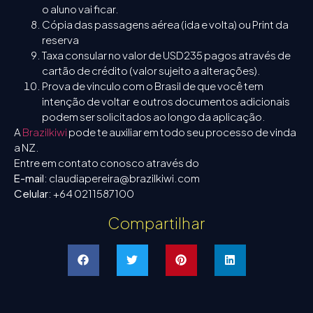
o aluno vai ficar.
Cópia das passagens aérea (ida e volta) ou Print da
reserva
Taxa consular no valor de USD235 pagos através de
cartão de crédito (valor sujeito a alterações).
Prova de vinculo com o Brasil de que você tem
intenção de voltar e outros documentos adicionais
podem ser solicitados ao longo da aplicação.
A
Brazilkiwi
pode te auxiliar em todo seu processo de vinda
a NZ.
Entre em contato conosco através do
E-mail
: claudiapereira@brazilkiwi.com
Celular
: +64 0211587100
Compartilhar