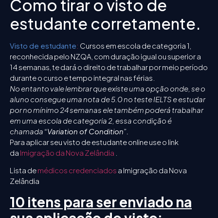
Como tirar o visto de
estudante corretamente.
Visto de estudante
:
Cursos em escola de categoria 1,
reconhecida pelo NZQA, com duração igual ou superior a
14 semanas, te dará o direito de trabalhar por meio período
durante o curso e tempo integral nas férias.
No entanto vale lembrar que existe uma opção onde, se o
aluno consegue uma nota de 5.0 no teste IELTS e estudar
por no mínimo 24 semanas ele também poderá trabalhar
em uma escola de categoria 2, essa condição é
chamada
“Variation of Condition”.
Para aplicar seu visto de estudante online use o link
da
Imigração da Nova Zelândia
.
Lista de
médicos credenciados
a Imigração da Nova
Zelândia
10 itens para ser enviado na
sua aplicação do visto: