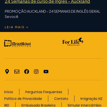
24 Semanas de curso de Inglês – Auckland
PROMOÇÃO AUCKLAND – 24 SEMANAS DE INGLÊS GERAL
Se você
LEIA MAIS »
Início
Perguntas Frequentes
Política de Privacidade
Contato
Imigração NZ
IRD
Embaixada Brasileira
Simular intercâmbio