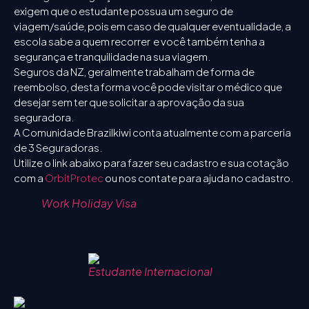
exigem que o estudante possua um seguro de
viagem/saúde, pois em caso de qualquer eventualidade, a
escola sabe a quem recorrer e você também tenha a
segurança e tranquilidade na sua viagem.
Seguros da NZ, geralmente trabalham de forma de
reembolso, desta forma você pode visitar o médico que
desejar sem ter que solicitar a aprovação da sua
seguradora.
A Comunidade Brazilkiwi conta atualmente com a parceria
de 3 Seguradoras.
Utilize o link abaixo para fazer seu cadastro e sua cotação
com a
OrbitProtec
ou nos contate para ajuda no cadastro.
Work Holiday Visa
Estudante Internacional