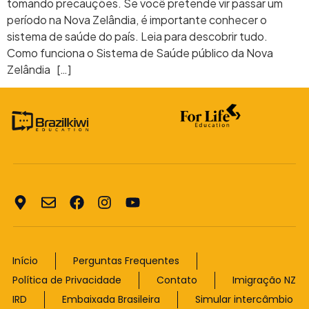
tomando precauções. Se você pretende vir passar um
período na Nova Zelândia, é importante conhecer o
sistema de saúde do país. Leia para descobrir tudo.
Como funciona o Sistema de Saúde público da Nova
Zelândia […]
Início
Perguntas Frequentes
Política de Privacidade
Contato
Imigração NZ
IRD
Embaixada Brasileira
Simular intercâmbio