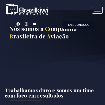
FALE CONOSCO
Nós somos a
C
ompanhia
B
rasileira de
A
viação
Trabalhamos duro e somos um time
com foco em resultados